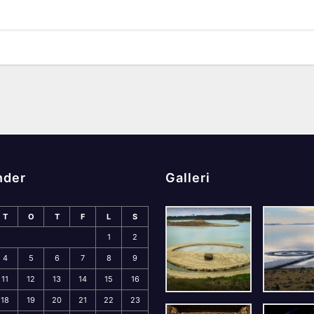
nder
Galleri
T
O
T
F
L
S
1
2
4
5
6
7
8
9
11
12
13
14
15
16
18
19
20
21
22
23