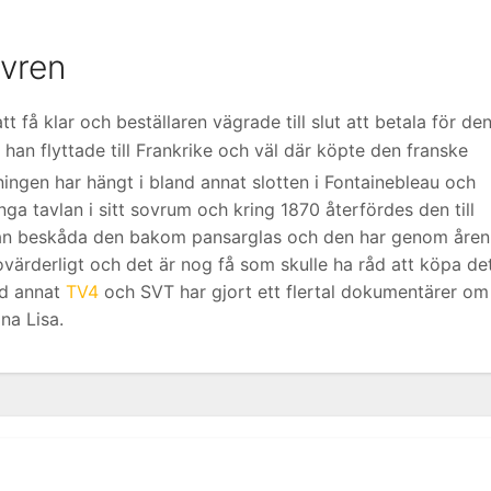
uvren
t få klar och beställaren vägrade till slut att betala för den
han flyttade till Frankrike och väl där köpte den franske
ingen har hängt i bland annat slotten i Fontainebleau och
nga tavlan i sitt sovrum och kring 1870 återfördes den till
 kan beskåda den bakom pansarglas och den har genom åren
ovärderligt och det är nog få som skulle ha råd att köpa det
nd annat
TV4
och SVT har gjort ett flertal dokumentärer om
na Lisa.