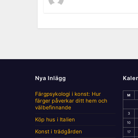
Nya Inlägg
Kale
Färgpsykologi i konst: Hur
M
färger påverkar ditt hem och
välbefinnande
3
Köp hus i Italien
10
Konst i trädgården
17